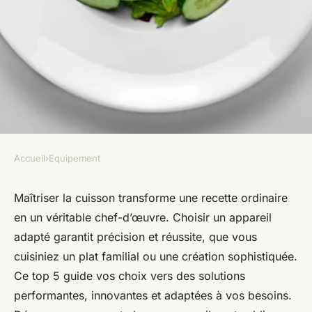
Accueil
›
Equipement
EQUIPEMENT
Top 5 appareils de cuisson
Maîtriser la cuisson transforme une recette ordinaire
en un véritable chef-d’œuvre. Choisir un appareil
pour réussir vos recettes
adapté garantit précision et réussite, que vous
cuisiniez un plat familial ou une création sophistiquée.
Ayden
•
5 juin 2025
•
9 min de lecture
Ce top 5 guide vos choix vers des solutions
performantes, innovantes et adaptées à vos besoins.