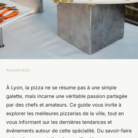
Accueil
›
Actu
ACTU
Guide et actualités
À Lyon, la pizza ne se résume pas à une simple
galette, mais incarne une véritable passion partagée
gastronomiques : la passion de
par des chefs et amateurs. Ce guide vous invite à
la pizza à lyon
explorer les meilleures pizzerias de la ville, tout en
vous informant sur les dernières tendances et
Ayden
•
24 janvier 2025
•
4 min de lecture
événements autour de cette spécialité. Du savoir-faire