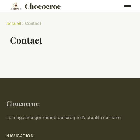
Chococroc
Accueil
›
Contact
Contact
Chococroc
Le magazine gourmand qui croque l'actualité culinaire
NAVIGATION