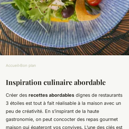
Accueil
›
Bon plan
BON PLAN
Inspiration culinaire abordable
Le défi : Un repas 3 étoiles
avec un budget serré
Créer des
recettes abordables
dignes de restaurants
3 étoiles est tout à fait réalisable à la maison avec un
Ayden
•
11 décembre 2024
•
7 min de lecture
peu de créativité. En s’inspirant de la haute
gastronomie, on peut concocter des repas gourmet
maison qui épateront vos convives. L’une des clés est