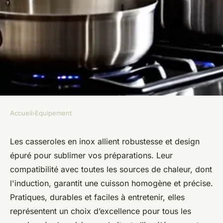
Accueil
›
Equipement
EQUIPEMENT
Les casseroles inox : élégance
Les casseroles en inox allient robustesse et design
épuré pour sublimer vos préparations. Leur
et efficacité en cuisine
compatibilité avec toutes les sources de chaleur, dont
l'induction, garantit une cuisson homogène et précise.
Ayden
•
25 juillet 2025
•
7 min de lecture
Pratiques, durables et faciles à entretenir, elles
représentent un choix d’excellence pour tous les