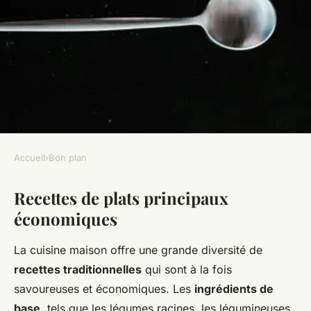
Accueil
›
Bon plan
BON PLAN
Recettes de plats principaux
La cuisine de grand-mère :
économiques
des recettes traditionnelles
économiques
La cuisine maison offre une grande diversité de
recettes traditionnelles
qui sont à la fois
Ayden
•
11 décembre 2024
•
4 min de lecture
savoureuses et économiques. Les
ingrédients de
base
, tels que les légumes racines, les légumineuses,