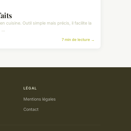
faits
 cuisine. Outil simple mais précis, il facilite la
...
7 min de lecture →
LÉGAL
Mentions légales
Contact