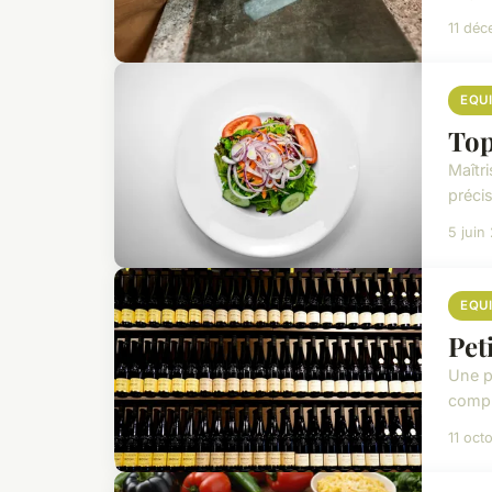
11 dé
EQU
Top
Maîtr
précis
5 juin
EQU
Pet
Une p
compr
11 oct