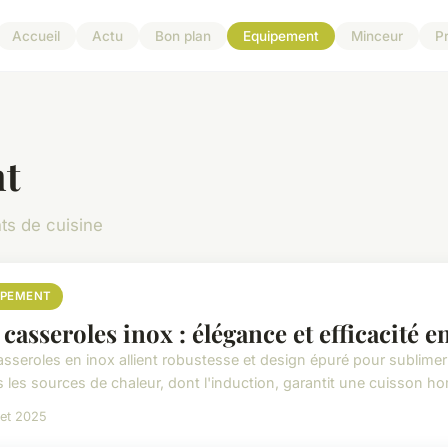
Accueil
Actu
Bon plan
Equipement
Minceur
P
t
ts de cuisine
IPEMENT
 casseroles inox : élégance et efficacité e
asseroles en inox allient robustesse et design épuré pour sublimer
s les sources de chaleur, dont l'induction, garantit une cuisson h
llet 2025