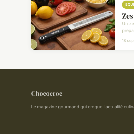
EQU
Zes
Un zes
prépar
18 se
Chococroc
Le magazine gourmand qui croque l'actualité culin