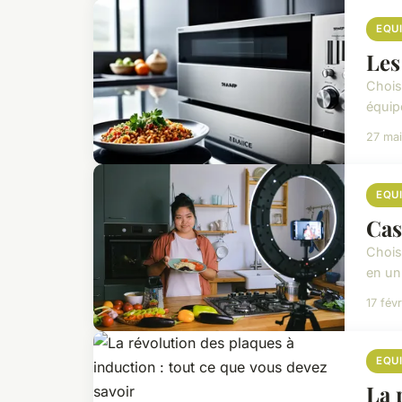
EQU
Les
Chois
équip
27 ma
EQU
Cas
Choisi
en un 
17 fév
EQU
La 