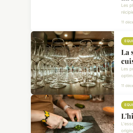
Les p
récip
11 dé
EQU
La 
cui
Les p
optima
11 dé
EQU
L'h
L'ess
origi