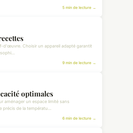
5 min de lecture →
recettes
ef-d'œuvre. Choisir un appareil adapté garantit
sophi...
9 min de lecture →
ficacité optimales
our aménager un espace limité sans
 précis de la températu...
6 min de lecture →