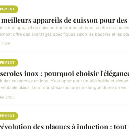
IPEMENT
 meilleurs appareils de cuisson pour des 
ir le bon appareil de cuisson transforme chaque recette en succès.
ement offre des avantages spécifiques selon les besoins et les pl
i 2025
IPEMENT
seroles inox : pourquoi choisir l'éléganc
r des casseroles en inox, c'est opter pour un allié solide et éléga
véritable plaisir. Leur robustesse assure une longue durée de vie, t
rier 2026
IPEMENT
révolution des plaques à induction : tout