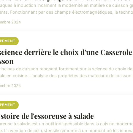
laques à induction incarnent la modernité en matière de cuisson gr
ients. Fonctionnant par des champs électromagnétiques, la technol
cembre 2024
IPEMENT
science derrière le choix d'une Casserole
sson
rincipes de cuisson reposent fortement sur la science du choix d
le en cuisine. L'analyse des propriétés des matériaux de cuisson ré
cembre 2024
IPEMENT
istoire de l'essoreuse à salade
oreuse à salade est un outil indispensable dans la cuisine moder
ne. L'invention de cet ustensile remonte à un moment où les innovati