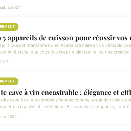
cembre 2024
IPEMENT
 5 appareils de cuisson pour réussir vos 
iser la cuisson transforme une recette ordinaire en un véritable ch
ion et réussite, que vous cuisiniez un plat familial ou une création 
 2025
IPEMENT
ite cave à vin encastrable : élégance et ef
etite cave à vin encastrable s'impose comme la solution idéale p
omettre la qualité et l'esthétique. Elle combine compacité, contrôle
obre 2025