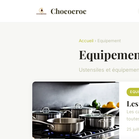
Chococroc
Accueil
› Equipement
Equipemen
Ustensiles et équipemen
EQU
Les
Les c
toute
25 jui