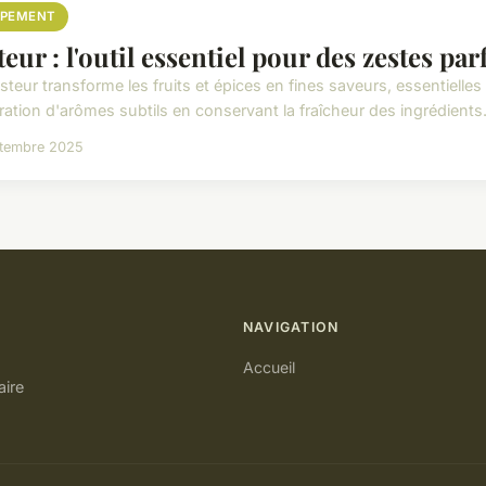
IPEMENT
teur : l'outil essentiel pour des zestes par
teur transforme les fruits et épices en fines saveurs, essentielles en
ation d'arômes subtils en conservant la fraîcheur des ingrédients. 
ptembre 2025
NAVIGATION
Accueil
aire