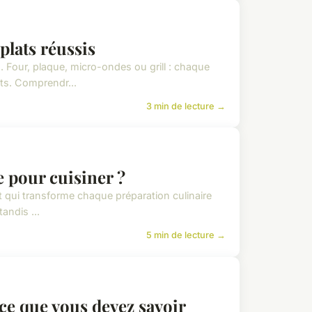
plats réussis
 Four, plaque, micro-ondes ou grill : chaque
ats. Comprendr...
3 min de lecture →
e pour cuisiner ?
nt qui transforme chaque préparation culinaire
andis ...
5 min de lecture →
 ce que vous devez savoir