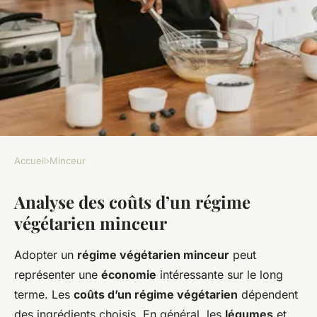
Accueil
›
Minceur
MINCEUR
Analyse des coûts d’un régime
Le coût d'un régime
végétarien minceur
végétarien minceur
Adopter un
régime végétarien minceur
peut
Ayden
•
13 décembre 2024
•
6 min de lecture
représenter une
économie
intéressante sur le long
terme. Les
coûts d’un régime végétarien
dépendent
des ingrédients choisis. En général, les
légumes
et