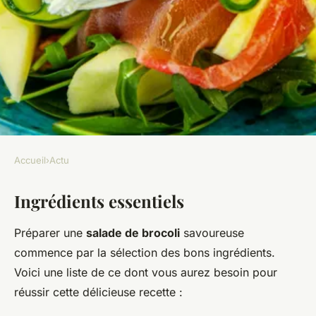
Accueil
›
Actu
ACTU
Ingrédients essentiels
Savourez une exquise salade
de brocoli avec amandes
Préparer une
salade de brocoli
savoureuse
grillées et sauce au yaourt :
commence par la sélection des bons ingrédients.
une recette incontournable !
Voici une liste de ce dont vous aurez besoin pour
réussir cette délicieuse recette :
Ayden
•
11 décembre 2024
•
12 min de lecture