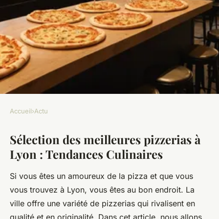
Accueil
›
Actu
ACTU
Sélection des meilleures pizzerias à
Sélection des meilleures
Lyon : Tendances Culinaires
pizzerias à lyon : tendances
culinaires
Si vous êtes un amoureux de la pizza et que vous
vous trouvez à Lyon, vous êtes au bon endroit. La
Ayden
•
12 mars 2025
•
4 min de lecture
ville offre une variété de pizzerias qui rivalisent en
qualité et en originalité. Dans cet article, nous allons