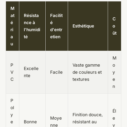
M
at
Résista
Facilit
C
é
nce à
é
Esthétique
o
ri
l'humidi
d'entr
ût
a
té
etien
u
M
P
Vaste gamme
o
Excelle
V
Facile
de couleurs et
y
nte
C
textures
e
n
P
ol
Él
y
Finition douce,
Moye
e
e
Bonne
résistant au
nne
v