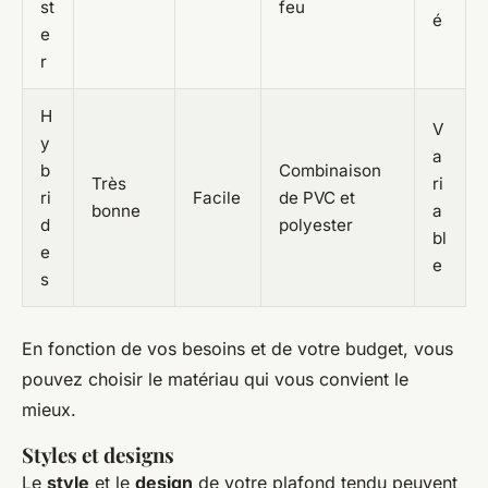
st
feu
é
e
r
H
V
y
a
b
Combinaison
Très
ri
ri
Facile
de PVC et
bonne
a
d
polyester
bl
e
e
s
En fonction de vos besoins et de votre budget, vous
pouvez choisir le matériau qui vous convient le
mieux.
Styles et designs
Le
style
et le
design
de votre plafond tendu peuvent