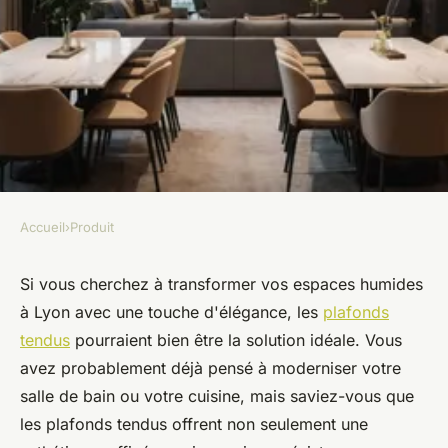
Accueil
›
Produit
PRODUIT
Choisir des plafonds tendus
Si vous cherchez à transformer vos espaces humides
à Lyon avec une touche d'élégance, les
plafonds
pour les espaces humides à
tendus
pourraient bien être la solution idéale. Vous
lyon
avez probablement déjà pensé à moderniser votre
salle de bain ou votre cuisine, mais saviez-vous que
Ayden
•
5 février 2025
•
9 min de lecture
les plafonds tendus offrent non seulement une