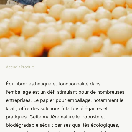
Accueil
›
Produit
PRODUIT
Le papier pour emballage :
Équilibrer esthétique et fonctionnalité dans
l’emballage est un défi stimulant pour de nombreuses
alliez esthétisme et pratique
entreprises. Le papier pour emballage, notamment le
kraft, offre des solutions à la fois élégantes et
Ayden
•
27 décembre 2024
•
3 min de lecture
pratiques. Cette matière naturelle, robuste et
biodégradable séduit par ses qualités écologiques,